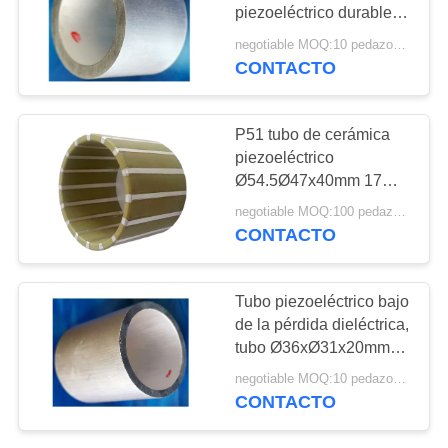
MAPA
piezoeléctrico durable
de Ø9.6xØ8.2x9.5mm
DEL
negotiable MOQ:10 pedazos/pedazos
CONTACTO
10
SITIO
Polvo de PZT
PRIVACY
P51 tubo de cerámica
piezoeléctrico
POLICY
Ø54.5Ø47x40mm 17
kilociclos de frecuencia
negotiable MOQ:100 pedazos/pedazos
resonante
CONTACTO
27
Tubo piezoeléctrico bajo
de la pérdida dieléctrica,
Anillo piezoeléctrico
tubo Ø36xØ31x20mm
de 155KHZ PZT
negotiable MOQ:10 pedazos/pedazos
CONTACTO