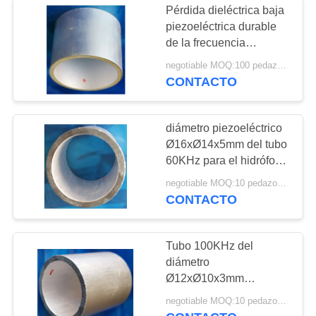
Pérdida dieléctrica baja
Sensor ultrasónico
piezoeléctrica durable
de la frecuencia
subacuático
resonante del tubo
negotiable MOQ:100 pedazos/pedazos
Ø8xØ6x8mm 120KHz
CONTACTO
diámetro piezoeléctrico
Ø16xØ14x5mm del tubo
10
60KHz para el hidrófono
transductor de la
ultrasónico
negotiable MOQ:10 pedazos/pedazos
CONTACTO
soldadura
ultrasónica
Tubo 100KHz del
diámetro
Ø12xØ10x3mm
Piezoceramic con la
15
negotiable MOQ:10 pedazos/pedazos
certificación del ISO