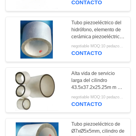
CONTACTO
hidrófono disponible
22
Cerámica
Tubo piezoeléctrico del
hidrófono, elemento de
piezoeléctrica
cerámica piezoeléctrico
Ø6.35xØ4.9x6.35mm del
negotiable MOQ:10 pedazos/pedazos
cilindro
CONTACTO
Alta vida de servicio
10
larga del cilindro
Sensor ultrasónico
43.5x37.2x25.25m m de
Piezoceramic de la
de la burbuja
negotiable MOQ:10 pedazos/pedazos
precisión
CONTACTO
Tubo piezoeléctrico de
Ø7xØ5x5mm, cilindro de