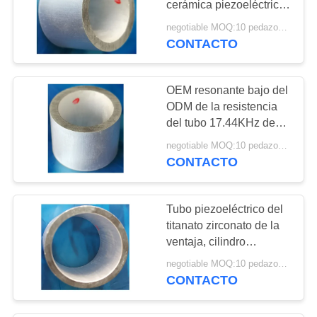
cerámica piezoeléctrico
10
para la medida
negotiable MOQ:10 pedazos/pedazos
Transductor
CONTACTO
ultrasónico de la
OEM resonante bajo del
cavitación
ODM de la resistencia
del tubo 17.44KHz de
54.5x47x40m m PZT
negotiable MOQ:10 pedazos/pedazos
disponible
CONTACTO
31
Sensor ultrasónico
Tubo piezoeléctrico del
de la distancia
titanato zirconato de la
ventaja, cilindro
piezoeléctrico
negotiable MOQ:10 pedazos/pedazos
Ø11xØ8.6x10mm
CONTACTO
12