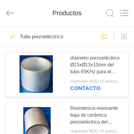
Shenzhen
Yujies
Technology
Productos
Co.,
Ltd..
All
Rights
Reserved.
HOGAR
60
Tubo piezoeléctrico
Transductor
PRODUCTOS
ultrasónico de PZT
diámetro piezoeléctrico
Ø15xØ13x10mm del
SOBRE
tubo 65KHz para el
NOSOTROS
hidrófono ultrasónico
negotiable MOQ:10 pedazos/pedazos
CONTACTO
41
VIAJE
Transductor
DE
Resistencia resonante
baja de cerámica
LA
ultrasónico médico
piezoeléctrica del
FÁBRICA
cilindro 151KHZ de
negotiable MOQ:10 pedazos/pedazos