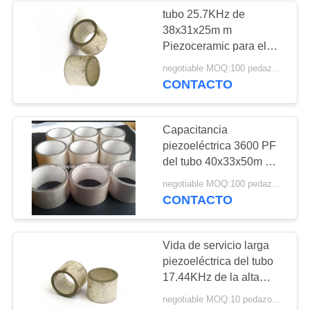
tubo 25.7KHz de
38x31x25m m
21
Piezoceramic para el
flujómetro de la
negotiable MOQ:100 pedazos/pedazos
Disco piezoeléctrico
detección del petróleo
CONTACTO
Capacitancia
piezoeléctrica 3600 PF
del tubo 40x33x50m m
del transductor del
23
negotiable MOQ:100 pedazos/pedazos
flujómetro
CONTACTO
Tubo piezoeléctrico
Vida de servicio larga
piezoeléctrica del tubo
17.44KHz de la alta
precisión para el OEM
negotiable MOQ:10 pedazos/pedazos
del ODM del uso del