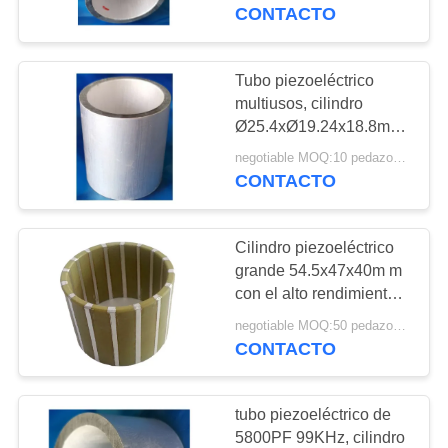
Ø20xØ15x11mm
CONTACTO
CONTROL
DE
Tubo piezoeléctrico
22
CALIDAD
multiusos, cilindro
transductor de la
Ø25.4xØ19.24x18.8mm
de Piezoceramic
limpieza ultrasónica
negotiable MOQ:10 pedazos/pedazos
ÉNTRENOS
CONTACTO
EN
CONTACTO
Cilindro piezoeléctrico
CON
grande 54.5x47x40m m
con el alto rendimiento
28
multi de Eletrodes
PIDA
negotiable MOQ:50 pedazos/pedazos
Sensor llano
CONTACTO
UNA
ultrasónico
CITA
tubo piezoeléctrico de
5800PF 99KHz, cilindro