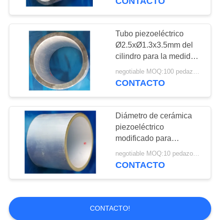
CONTACTO
Transductor
9001
ultrasónico del
Tubo piezoeléctrico
Ø2.5xØ1.3x3.5mm del
metro de flujo
cilindro para la medida
acústica de la fuente
negotiable MOQ:100 pedazos/pedazos
CONTACTO
9
Transductor
Diámetro de cerámica
piezoeléctrico
ultrasónico del gas
modificado para
requisitos particulares
negotiable MOQ:10 pedazos/pedazos
Ø14xØ12x4mm del tubo
CONTACTO
multiusos
0
CONTACTO!