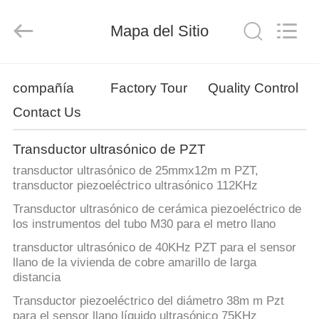
Shenzhen
Yujies
Technology
Mapa del Sitio
Co.,
Ltd..
All
Rights
Reserved.
HOGAR
compañía
Factory Tour
Quality Control
Contact Us
PRODUCTOS
Transductor ultrasónico de PZT
SOBRE
transductor ultrasónico de 25mmx12m m PZT,
NOSOTROS
transductor piezoeléctrico ultrasónico 112KHz
Transductor ultrasónico de cerámica piezoeléctrico de
los instrumentos del tubo M30 para el metro llano
VIAJE
transductor ultrasónico de 40KHz PZT para el sensor
DE
llano de la vivienda de cobre amarillo de larga
LA
distancia
FÁBRICA
Transductor piezoeléctrico del diámetro 38m m Pzt
para el sensor llano líquido ultrasónico 75KHz