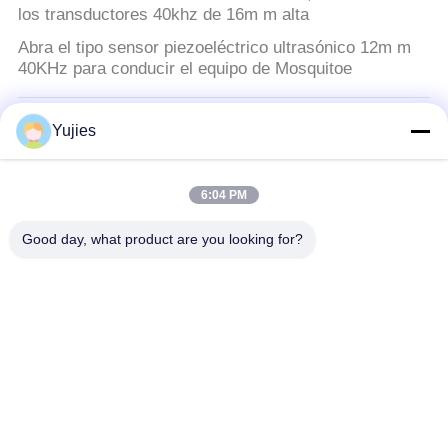
los transductores 40khz de 16m m alta
Abra el tipo sensor piezoeléctrico ultrasónico 12m m
40KHz para conducir el equipo de Mosquitoe
Transductor ultrasónico de PZT
Yujies
transductor de cerámica piezoeléctrico 200KH para el
sensor llano ultrasónico de la proximidad
6:04 PM
Transductor ultrasónico médico
Good day, what product are you looking for?
Sensor ultrasónico piezoeléctrico de aluminio para la
pequeña cabeza de la belleza del acero inoxidable
3Mhz
transductor de la limpieza ultrasónica
Precisión de aluminio del transductor ultrasónico de
cerámica piezoeléctrico de la máquina de la limpieza
alta