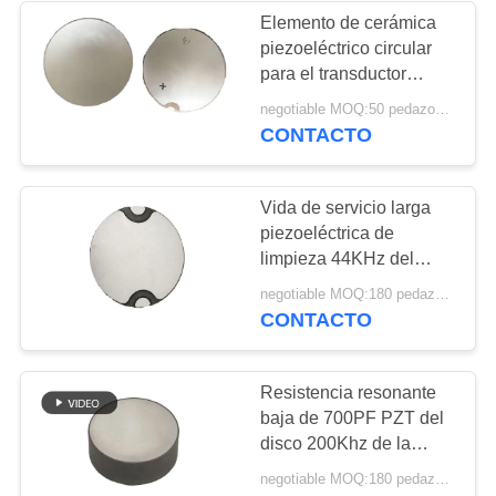
Elemento de cerámica
piezoeléctrico circular
21
para el transductor
ultrasónico enfocado
negotiable MOQ:50 pedazos/pedazos
Disco piezoeléctrico
CONTACTO
Vida de servicio larga
piezoeléctrica de
limpieza 44KHz del
diámetro 50m m del
23
negotiable MOQ:180 pedazos/pedazos
disco
CONTACTO
Tubo piezoeléctrico
Resistencia resonante
baja de 700PF PZT del
disco 200Khz de la
medida micro de la
negotiable MOQ:180 pedazos/pedazos
profundidad