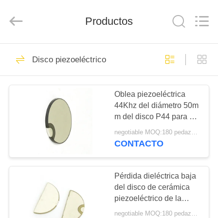
Shenzhen
Yujies
Technology
Productos
Co.,
Ltd..
All
Rights
Reserved.
HOGAR
60
Disco piezoeléctrico
Transductor
PRODUCTOS
ultrasónico de PZT
Oblea piezoeléctrica
44Khz del diámetro 50m
SOBRE
m del disco P44 para el
NOSOTROS
transductor de limpieza
negotiable MOQ:180 pedazos/pedazos
CONTACTO
41
VIAJE
Transductor
DE
Pérdida dieléctrica baja
del disco de cerámica
LA
ultrasónico médico
piezoeléctrico de la
FÁBRICA
media luna para Doppler
negotiable MOQ:180 pedazos/pedazos