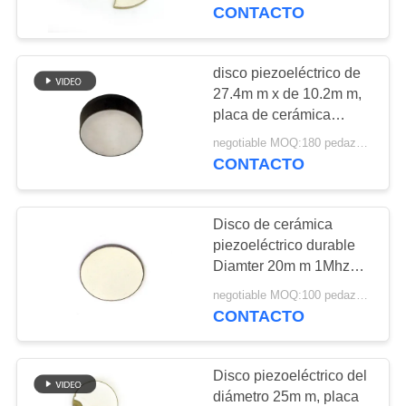
fetal
CONTACTO
CONTROL
DE
disco piezoeléctrico de
22
CALIDAD
27.4m m x de 10.2m m,
transductor de la
placa de cerámica
piezoeléctrica para
limpieza ultrasónica
negotiable MOQ:180 pedazos/pedazos
ÉNTRENOS
pescar el buscador
CONTACTO
EN
CONTACTO
Disco de cerámica
CON
piezoeléctrico durable
Diamter 20m m 1Mhz
28
para la cabeza
PIDA
negotiable MOQ:100 pedazos/pedazos
Sensor llano
ultrasónica de la belleza
CONTACTO
UNA
ultrasónico
CITA
Disco piezoeléctrico del
diámetro 25m m, placa