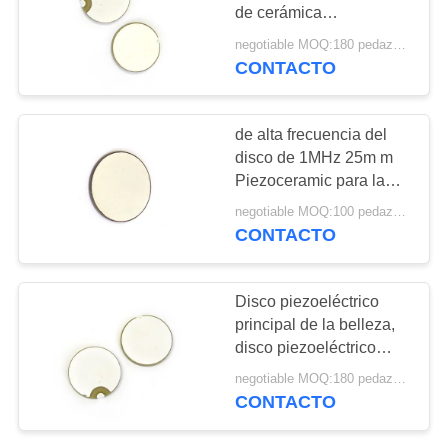
MAPA
de cerámica
piezoeléctrica redonda
DEL
negotiable MOQ:180 pedazos/pedazos
2Mhz
CONTACTO
10
SITIO
Polvo de PZT
PRIVACY
de alta frecuencia del
disco de 1MHz 25m m
POLICY
Piezoceramic para la
máquina médica
negotiable MOQ:100 pedazos/pedazos
ultrasónica
CONTACTO
27
Disco piezoeléctrico
principal de la belleza,
Anillo piezoeléctrico
disco piezoeléctrico
ultrasónico 2Mhz de
negotiable MOQ:180 pedazos/pedazos
25m m tamaño pequeño
CONTACTO