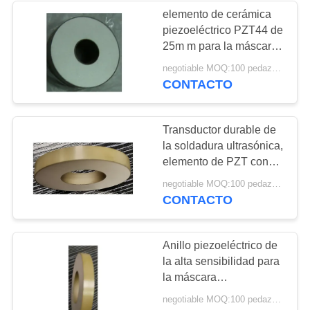
elemento de cerámica
piezoeléctrico PZT44 de
21
25m m para la máscara
ultrasónica/perforar/la
negotiable MOQ:100 pedazos/pedazos
Disco piezoeléctrico
soldadora
CONTACTO
Transductor durable de
la soldadura ultrasónica,
elemento de PZT con
50m m 800W
23
negotiable MOQ:100 pedazos/pedazos
CONTACTO
Tubo piezoeléctrico
Anillo piezoeléctrico de
la alta sensibilidad para
la máscara
ultrasónica/la
negotiable MOQ:100 pedazos/pedazos
perforadora