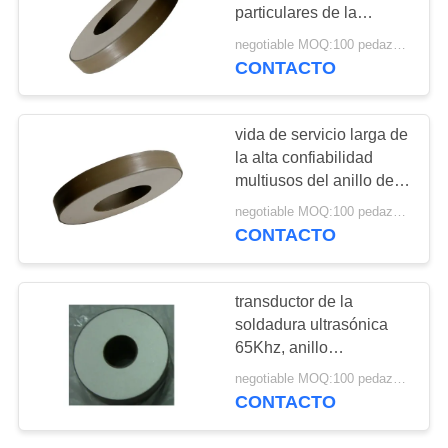
MAPA
particulares de la
soldadura ultrasónica,
DEL
negotiable MOQ:100 pedazos/pedazos
anillo de cerámica
CONTACTO
10
SITIO
piezoeléctrico
Polvo de PZT
PRIVACY
vida de servicio larga de
la alta confiabilidad
POLICY
multiusos del anillo de
50m m x de 23m m x de
negotiable MOQ:100 pedazos/pedazos
6.5m m PZT
CONTACTO
27
transductor de la
soldadura ultrasónica
Anillo piezoeléctrico
65Khz, anillo
piezoeléctrico del
negotiable MOQ:100 pedazos/pedazos
transductor de la
CONTACTO
máscara