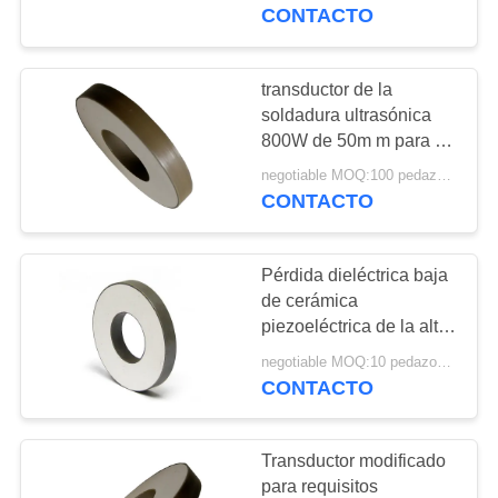
soldadora
CONTACTO
CONTROL
DE
transductor de la
22
CALIDAD
soldadura ultrasónica
transductor de la
800W de 50m m para la
máscara/la perforadora
limpieza ultrasónica
negotiable MOQ:100 pedazos/pedazos
ÉNTRENOS
CONTACTO
EN
CONTACTO
Pérdida dieléctrica baja
CON
de cerámica
piezoeléctrica de la alta
28
precisión del anillo de
PIDA
negotiable MOQ:10 pedazos/pedazos
Sensor llano
Diamter 60m m
CONTACTO
UNA
ultrasónico
CITA
Transductor modificado
para requisitos