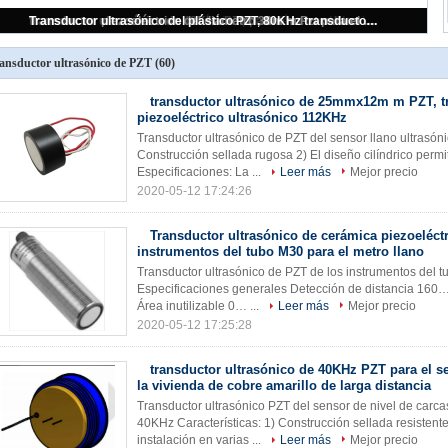
transductor ultrasónico de 25mmx12m m PZT, transductor piezoeléctrico ultrasónico 112KHz
ansductor ultrasónico de PZT
(60)
transductor ultrasónico de 25mmx12m m PZT, t
piezoeléctrico ultrasónico 112KHz
Transductor ultrasónico de PZT del sensor llano ultrasóni
Construcción sellada rugosa 2) El diseño cilíndrico permi
Especificaciones: La ...
Leer más
Mejor precio
2020-05-12 17:24:26
Transductor ultrasónico de cerámica piezoeléctr
instrumentos del tubo M30 para el metro llano
Transductor ultrasónico de PZT de los instrumentos del t
Especificaciones generales Detección de distancia 1
Área inutilizable 0… ...
Leer más
Mejor precio
2020-05-12 17:25:28
transductor ultrasónico de 40KHz PZT para el s
la vivienda de cobre amarillo de larga distancia
Transductor ultrasónico PZT del sensor de nivel de carca
40KHz Características: 1) Construcción sellada resistente 
instalación en varias ...
Leer más
Mejor precio