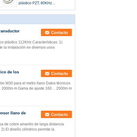
plástico PZT, 80KHz
transductor ultrasónico 60m m
x 16m m
ransductor
Contacto
co plástico 112KHz Características: 1)
te la instalación en diversos usos
ico de los
Contacto
ubo M30 para el metro llano Datos técnicos
60… 2000m m Gama de ajuste 160… 2000m m
ensor llano de
Contacto
sa de cobre amarillo de larga distancia
2) El diseño cilíndrico permite la