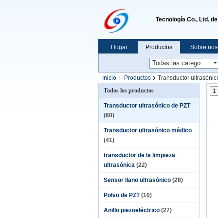
Tecnología Co., Ltd. d
Hogar
Productos
Sobre nos
Inicio
Productos
Transductor ultrasóni
Todos los productos
1
Transductor ultrasónico de PZT
(60)
Transductor ultrasónico médico
(41)
transductor de la limpieza
ultrasónica
(22)
Sensor llano ultrasónico
(28)
Polvo de PZT
(10)
Anillo piezoeléctrico
(27)