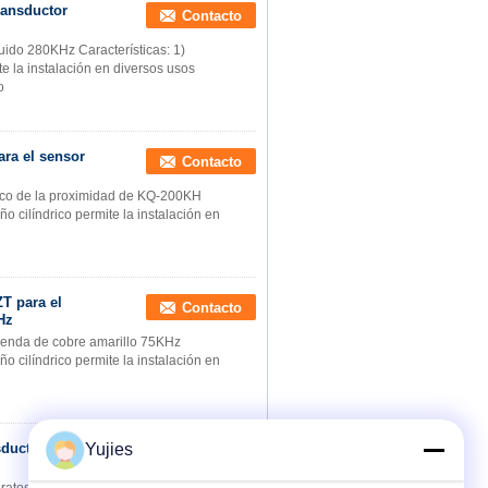
ransductor
Contacto
quido 280KHz Características: 1)
te la instalación en diversos usos
o
ara el sensor
Contacto
nico de la proximidad de KQ-200KH
ño cilíndrico permite la instalación en
ZT para el
Contacto
Hz
vienda de cobre amarillo 75KHz
ño cilíndrico permite la instalación en
sductor
Yujies
Contacto