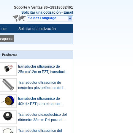
Soporte y Ventas
86--18318032461
Solicitar una cotización
-
Email
Select Language
o con
Solicitar una cotización
úsqueda
Productos
transductor ultrasónico de
25mmx12m m PZT, transductor
piezoeléctrico ultrasónico
112KHz
Transductor ultrasónico de
cerámica piezoeléctrico de los
instrumentos del tubo M30
para el metro llano
transductor ultrasónico de
40KHz PZT para el sensor
llano de la vivienda de cobre
amarillo de larga distancia
Transductor piezoeléctrico del
diámetro 38m m Pzt para el
sensor llano líquido ultrasónico
75KHz
Transductor ultrasónico del