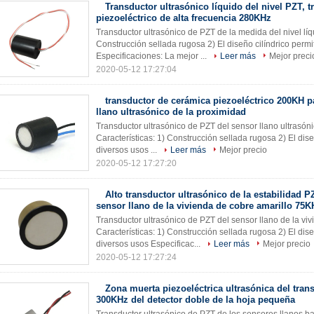
Transductor ultrasónico líquido del nivel PZT, t
piezoeléctrico de alta frecuencia 280KHz
Transductor ultrasónico de PZT de la medida del nivel lí
Construcción sellada rugosa 2) El diseño cilíndrico permi
Especificaciones: La mejor ...
Leer más
Mejor preci
2020-05-12 17:27:04
transductor de cerámica piezoeléctrico 200KH p
llano ultrasónico de la proximidad
Transductor ultrasónico de PZT del sensor llano ultrasó
Características: 1) Construcción sellada rugosa 2) El dise
diversos usos ...
Leer más
Mejor precio
2020-05-12 17:27:20
Alto transductor ultrasónico de la estabilidad P
sensor llano de la vivienda de cobre amarillo 75K
Transductor ultrasónico de PZT del sensor llano de la vi
Características: 1) Construcción sellada rugosa 2) El dise
diversos usos Especificac...
Leer más
Mejor precio
2020-05-12 17:27:24
Zona muerta piezoeléctrica ultrasónica del tran
300KHz del detector doble de la hoja pequeña