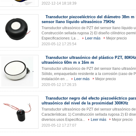
2022-12-14 18:18:39
Transductor piezoeléctrico del diámetro 38m m 
sensor llano líquido ultrasónico 75KHz
Transductor ultrasónico de PZT del sensor llano líquido u
Construcción sellada rugosa 2) El diseño cilíndrico permi
Especificaciones: La ...
Leer más
Mejor precio
2020-05-12 17:25:54
Transductor ultrasónico del plástico PZT, 80KHz
ultrasónico 60m m x 16m m
Transductor ultrasónico de PZT del sensor llano ultrasóni
Sólido, empaquetado resistente a la corrosión (caso de PB
instalación en ...
Leer más
Mejor precio
2020-05-12 17:26:15
Transductor negro del efecto piezoeléctrico par
ultrasónico del nivel de la proximidad 300KHz
Transductor ultrasónico de PZT del sensor ultrasónico de
Características: 1) Construcción sellada rugosa 2) El dise
diversos usos Especifica...
Leer más
Mejor precio
2020-05-12 17:27:07