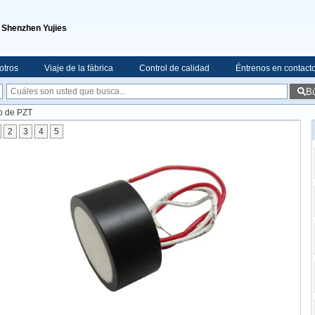
e Shenzhen Yujies
otros
Viaje de la fábrica
Control de calidad
Éntrenos en contact
B
co de PZT
2
3
4
5