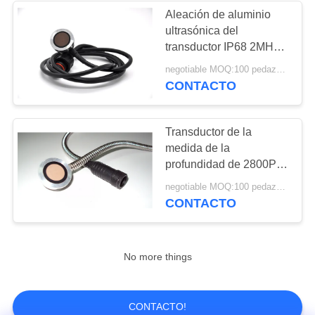
Aleación de aluminio
ultrasónica del
21
transductor IP68 2MHz
del gas 2800PF con el
negotiable MOQ:100 pedazos/pedazos
Disco piezoeléctrico
soporte externo
CONTACTO
Transductor de la
medida de la
profundidad de 2800PF
IP68 2MHz para el
23
negotiable MOQ:100 pedazos/pedazos
depósito de gasolina
CONTACTO
Tubo piezoeléctrico
No more things
CONTACTO!