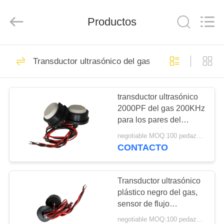
Shenzhen
Yujies
Technology
Productos
Co.,
Ltd..
All
Rights
Reserved.
HOGAR
60
Transductor ultrasónico del gas
Transductor
PRODUCTOS
ultrasónico de PZT
transductor ultrasónico
2000PF del gas 200KHz
SOBRE
para los pares del
NOSOTROS
dispositivo del flujo del
negotiable MOQ:100 pedazos/pedazos
gas usando
CONTACTO
41
VIAJE
Transductor
DE
Transductor ultrasónico
plástico negro del gas,
LA
ultrasónico médico
sensor de flujo
FÁBRICA
ultrasónico del gas
negotiable MOQ:100 pedazos/pedazos