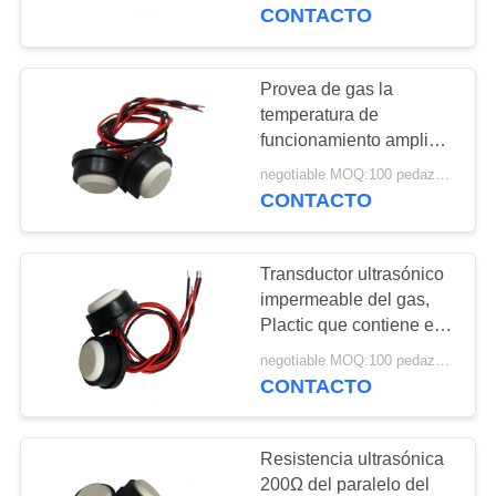
200KHz
CONTACTO
CONTROL
DE
Provea de gas la
22
CALIDAD
temperatura de
transductor de la
funcionamiento amplia
del transductor
limpieza ultrasónica
negotiable MOQ:100 pedazos/pedazos
ÉNTRENOS
ultrasónico del
CONTACTO
dispositivo 200KHz del
EN
flujo
CONTACTO
Transductor ultrasónico
CON
impermeable del gas,
Plactic que contiene el
28
sensor ultrasónico del
PIDA
negotiable MOQ:100 pedazos/pedazos
Sensor llano
gas
CONTACTO
UNA
ultrasónico
CITA
Resistencia ultrasónica
200Ω del paralelo del