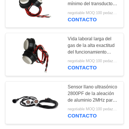
MAPA
mínimo del transductor
del gas de la alta
DEL
negotiable MOQ:100 pedazos/pedazos
sensibilidad
CONTACTO
10
SITIO
Polvo de PZT
PRIVACY
Vida laboral larga del
gas de la alta exactitud
POLICY
del funcionamiento
estable ultrasónico del
negotiable MOQ:100 pedazos/pedazos
transductor
CONTACTO
27
Sensor llano ultrasónico
2800PF de la aleación
Anillo piezoeléctrico
de aluminio 2MHz para
el depósito de gasolina
negotiable MOQ:100 pedazos/pedazos
CONTACTO