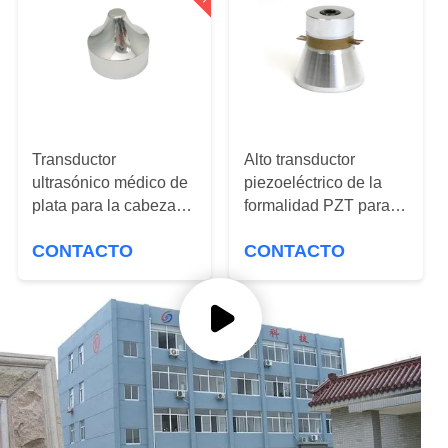
CONTROL
DE
CALIDAD
Transductor
Alto transductor
ÉNTRENOS
ultrasónico médico de
piezoeléctrico de la
EN
plata para la cabeza
formalidad PZT para la
CONTACTO
aguda de aluminio de
máquina de la
CONTACTO
CONTACTO
la belleza 1Mhz
limpieza ultrasónica
CON
PIDA
UNA
CITA