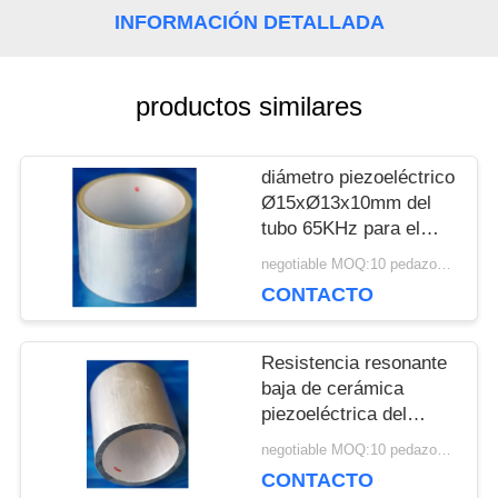
INFORMACIÓN DETALLADA
PIDA
productos similares
UNA
CITA
diámetro piezoeléctrico
Ø15xØ13x10mm del
tubo 65KHz para el
MAPA
hidrófono ultrasónico
negotiable MOQ:10 pedazos/pedazos
CONTACTO
DEL
SITIO
Resistencia resonante
baja de cerámica
piezoeléctrica del
PRIVACY
cilindro 151KHZ de
negotiable MOQ:10 pedazos/pedazos
Ø20xØ15x11mm
CONTACTO
POLICY