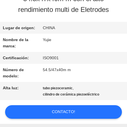
LA
rendimiento multi de Eletrodes
FÁBRICA
Lugar de origen:
CHINA
CONTROL
Nombre de la
Yujie
marca:
DE
Certificación:
ISO9001
CALIDAD
Número de
54.5/47x40m m
modelo:
ÉNTRENOS
Alta luz:
,
tubo piezoceramic
cilindro de cerámica piezoeléctrico
EN
CONTACTO
CONTACTO!
CON