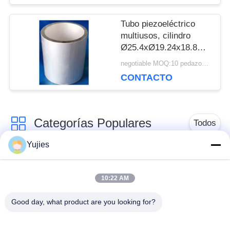
Tubo piezoeléctrico
multiusos, cilindro
Ø25.4xØ19.24x18.8mm
de Piezoceramic
negotiable MOQ:10 pedazos/pedazos
CONTACTO
Categorías Populares
Todos
Yujies
Transductor
Transductor
ultrasónico de PZT
ultrasónico médico
10:22 AM
Good day, what product are you looking for?
transductor de la
Sensor llano
limpieza ultrasónica
ultrasónico