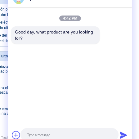
sónico de cerámica piezoeléctrico de los
tubo M30 para el metro llano
4:42 PM
eléctrico del diámetro 38m m Pzt para el
ido ultrasónico 75KHz
Good day, what product are you looking 
 del efecto piezoeléctrico para el sensor
for?
ivel de la proximidad 300KHz
a ultrasónica
Éntrenos en contacto con
pieza
Éntrenos en contacto
dad para la
con
Pida una cita
E-Mail
ra el
 escalador
Mapa del sitio
Sitio movil
de cerámica
ina de la
echnology Co., Ltd.. All Rights Reserved.