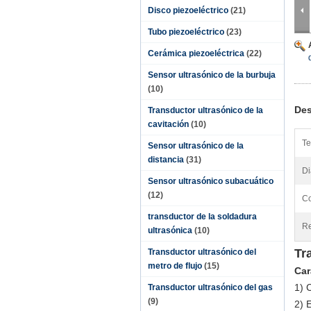
Disco piezoeléctrico
(21)
Tubo piezoeléctrico
(23)
Cerámica piezoeléctrica
(22)
Sensor ultrasónico de la burbuja
(10)
Des
Transductor ultrasónico de la
cavitación
(10)
Te
Sensor ultrasónico de la
distancia
(31)
Di
Sensor ultrasónico subacuático
(12)
Co
transductor de la soldadura
Re
ultrasónica
(10)
Tr
Transductor ultrasónico del
metro de flujo
(15)
Car
1)
C
Transductor ultrasónico del gas
(9)
2)
E