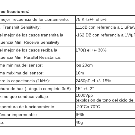
ecificaciones:
mejor frecuencia de funcionamiento:
75 KHz+/- el 5%
. Transmit Sensitivity:
111dB con referencia a 1 μPa/
el mejor de los casos transmita la
-162 DB con referencia a 1V/μ
cuencia Min. Receive Sensitivity:
el mejor de los casos reciba la
170Ω el +/- 30%
cuencia Min. Parallel Resistance:
a mínima del sensor:
los 20cm
a máxima del sensor:
10m
ere la capacitancia (1kHz):
2450pF el +/- 15%
hura de haz (- ángulo completo 3dB):
15° +/- 2°
1000Vpp
imo que conduce voltaje:
(explosión de tono del ciclo de
peratura de funcionamiento:
-20°Ca 70°C
ándar impermeable:
IP65
o:
40g