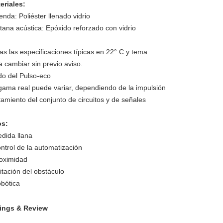
eriales:
ienda:
Poliéster llenado vidrio
tana acústica:
Epóxido reforzado con vidrio
as las especificaciones típicas en 22° C y tema
a cambiar sin previo aviso.
o del Pulso-eco
gama real puede variar, dependiendo de la impulsión
tamiento del conjunto de circuitos y de señales
s:
dida llana
ntrol de la automatización
oximidad
itación del obstáculo
bótica
ings & Review