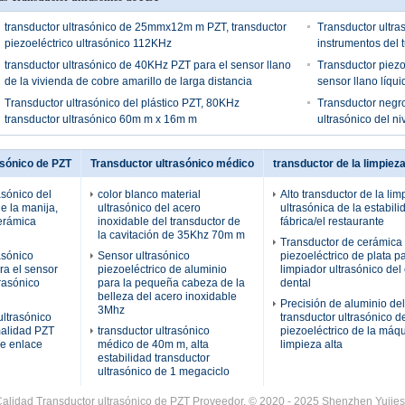
transductor ultrasónico de 25mmx12m m PZT, transductor
Transductor ultra
piezoeléctrico ultrasónico 112KHz
instrumentos del 
transductor ultrasónico de 40KHz PZT para el sensor llano
Transductor piezo
de la vivienda de cobre amarillo de larga distancia
sensor llano líqu
Transductor ultrasónico del plástico PZT, 80KHz
Transductor negro
transductor ultrasónico 60m m x 16m m
ultrasónico del n
asónico de PZT
Transductor ultrasónico médico
transductor de la limpiez
asónico del
color blanco material
Alto transductor de la lim
e la manija,
ultrasónico del acero
ultrasónica de la estabili
cerámica
inoxidable del transductor de
fábrica/el restaurante
la cavitación de 35Khz 70m m
Transductor de cerámica
asónico
Sensor ultrasónico
piezoeléctrico de plata pa
ra el sensor
piezoeléctrico de aluminio
limpiador ultrasónico del
trasónico
para la pequeña cabeza de la
dental
belleza del acero inoxidable
Precisión de aluminio del
3Mhz
ultrasónico
transductor ultrasónico 
malidad PZT
transductor ultrasónico
piezoeléctrico de la máqu
de enlace
médico de 40m m, alta
limpieza alta
estabilidad transductor
ultrasónico de 1 megaciclo
lidad Transductor ultrasónico de PZT Proveedor. © 2020 - 2025 Shenzhen Yujies T