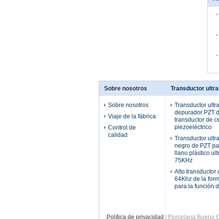
Sobre nosotros
Transductor ultr
Sobre nosotros
Transductor ultr
depurador PZT d
Viaje de la fábrica
transductor de 
piezoeléctrico
Control de
calidad
Transductor ultr
negro de PZT pa
llano plástico ul
75KHz
Alto transductor 
64Khz de la for
para la función 
Política de privacidad
| Porcelana Bueno Ca