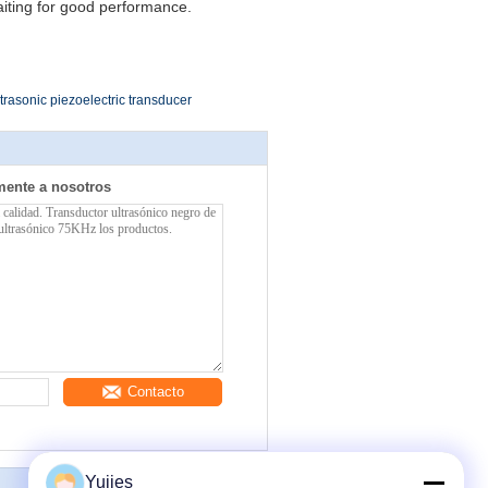
waiting for good performance.
ltrasonic piezoelectric transducer
mente a nosotros
Contacto
Yujies