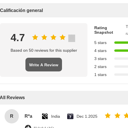
Calificación general
T
Rating
Snapshot
r
4.7
5 stars
Based on 50 reviews for this supplier
4 stars
3 stars
Write A Review
2 stars
1 stars
All Reviews
R
R*a
India
Dec 1.2025