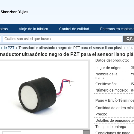
e Shenzhen Yujies
otros
Viaje de la fábrica
Control de calidad
Éntrenos en contact
B
co de PZT
Transductor ultrasónico negro de PZT para el sensor llano plástico ul
nsductor ultrasónico negro de PZT para el sensor llano pl
Datos del producto:
Lugar de origen:
J
Nombre de la
Yu
marca:
Certificación:
I
Número de modelo:
K
Pago y Envío Términos
Cantidad de orden mín
Precio:
Detalles de empaqueta
Tiempo de entrega:
Condiciones de pago: