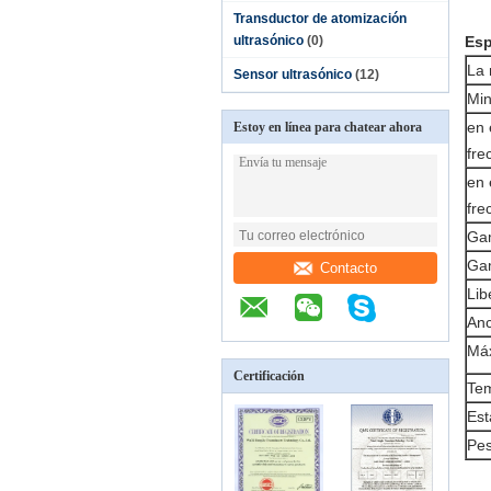
Transductor de atomización
ultrasónico
(0)
Esp
La 
Sensor ultrasónico
(12)
Min
en 
Estoy en línea para chatear ahora
fre
en 
fre
Gam
Gam
Contacto
Lib
Anc
Máx
Certificación
Tem
Est
Pes