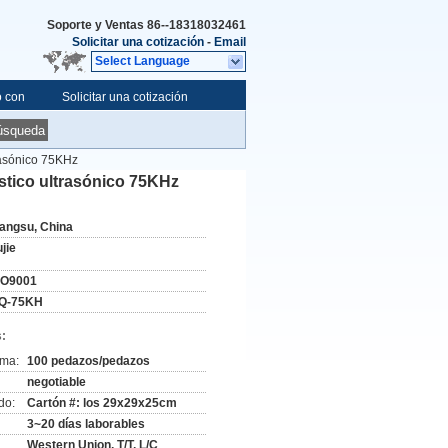
Soporte y Ventas
86--18318032461
Solicitar una cotización
-
Email
Select Language
o con
Solicitar una cotización
úsqueda
trasónico 75KHz
ástico ultrasónico 75KHz
iangsu, China
jie
SO9001
Q-75KH
:
ima:
100 pedazos/pedazos
negotiable
do:
Cartón #: los 29x29x25cm
3~20 días laborables
Western Union, T/T, L/C