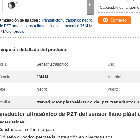
Capacidad de la fuente
Contacto
Ampliación de imagen :
Transductor ultrasónico negro
de PZT para el sensor llano plástico ultrasónico 75KHz
Mejor precio
cripción detallada del producto
oría:
Sensor ultrasónico
Uso:
ámetro:
38M M
Material:
lor:
Negro
Puerto:
transductor piezoeléctrico del pzt
transductor p
saltar:
,
ansductor ultrasónico de PZT del sensor llano plást
acterísticas:
onstrucción sellada rugosa
l diseño cilíndrico permite la instalación en diversos usos