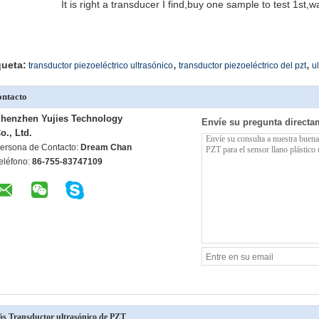
It is right a transducer I find,buy one sample to test 1st,
,
,
queta:
transductor piezoeléctrico ultrasónico
transductor piezoeléctrico del pzt
u
ntacto
henzhen Yujies Technology
Envíe su pregunta directa
o., Ltd.
ersona de Contacto:
Dream Chan
eléfono:
86-755-83747109
s Transductor ultrasónico de PZT