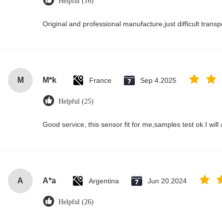
Helpful (16)
Original and professional manufacture,just difficult transpor
M
M*k
France
Sep 4.2025
Helpful (25)
Good service, this sensor fit for me,samples test ok.I wil
A
A*a
Argentina
Jun 20.2024
Helpful (26)