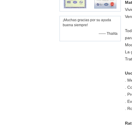
Mat
Viv
Ven
¡Muchas gracias por su ayuda
buena siempre!
Tod
—— Thalita
par
Mod
La 
Tra
Uso
.
Me
.
Co
.
Pr
.
Ev
.
Ro
Rat