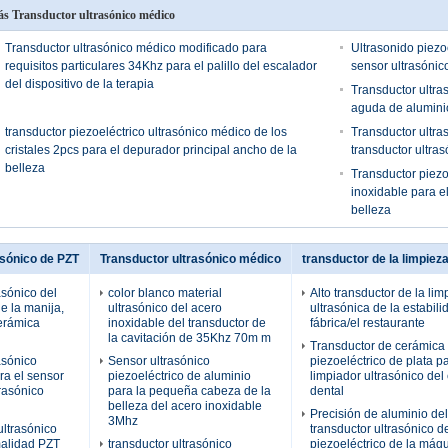
s Transductor ultrasónico médico
Transductor ultrasónico médico modificado para
Ultrasonido piezo
requisitos particulares 34Khz para el palillo del escalador
sensor ultrasónico
del dispositivo de la terapia
Transductor ultra
aguda de alumini
transductor piezoeléctrico ultrasónico médico de los
Transductor ultra
cristales 2pcs para el depurador principal ancho de la
transductor ultra
belleza
Transductor piezo
inoxidable para el
belleza
asónico de PZT
Transductor ultrasónico médico
transductor de la limpiez
asónico del
color blanco material
Alto transductor de la lim
e la manija,
ultrasónico del acero
ultrasónica de la estabili
cerámica
inoxidable del transductor de
fábrica/el restaurante
la cavitación de 35Khz 70m m
Transductor de cerámica
asónico
Sensor ultrasónico
piezoeléctrico de plata pa
ra el sensor
piezoeléctrico de aluminio
limpiador ultrasónico del
trasónico
para la pequeña cabeza de la
dental
belleza del acero inoxidable
Precisión de aluminio del
3Mhz
ultrasónico
transductor ultrasónico 
malidad PZT
transductor ultrasónico
piezoeléctrico de la máqu