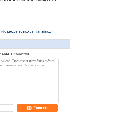
ob! Nice to have a business with
nido piezoeléctrico del transductor
mente a nosotros
Contacto