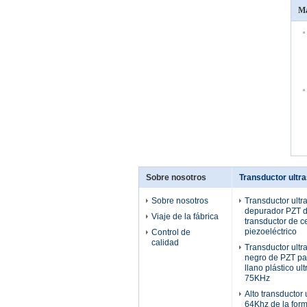
Má
Sobre nosotros
Transductor ultr
Sobre nosotros
Transductor ultr
depurador PZT d
Viaje de la fábrica
transductor de 
piezoeléctrico
Control de
calidad
Transductor ultr
negro de PZT pa
llano plástico ul
75KHz
Alto transductor 
64Khz de la for