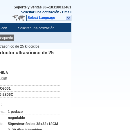
Soporte y Ventas
86--18318032461
Solicitar una cotización
-
Email
Select Language
o con
Solicitar una cotización
úsqueda
trasónico de 25 kilociclos
sductor ultrasónico de 25
HINA
UJIE
SO9001
J-2806C
:
ima:
1 pedazo
negotiable
do:
50pcs/cartón los 38x32x18CM