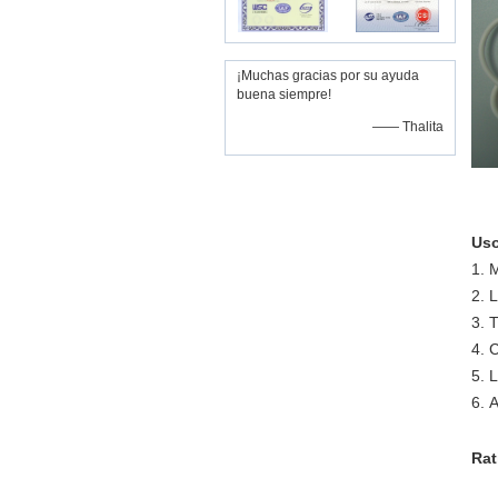
¡Muchas gracias por su ayuda
buena siempre!
—— Thalita
Uso
1.
M
2.
L
3.
T
4.
C
5.
L
6.
A
Rat