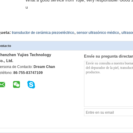
What a good service from Yujie, very responsible! Good J
u
,
,
queta:
transductor de cerámica piezoeléctrico
sensor ultrasónico médico
ultraso
ntacto
henzhen Yujies Technology
Envíe su pregunta directa
o., Ltd.
ersona de Contacto:
Dream Chan
eléfono:
86-755-83747109