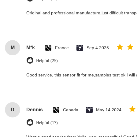
Original and professional manufacture,just difficult transpor
M
M*k
France
Sep 4.2025
Helpful (25)
Good service, this sensor fit for me,samples test ok.I wil
D
Dennis
Canada
May 14.2024
Helpful (17)