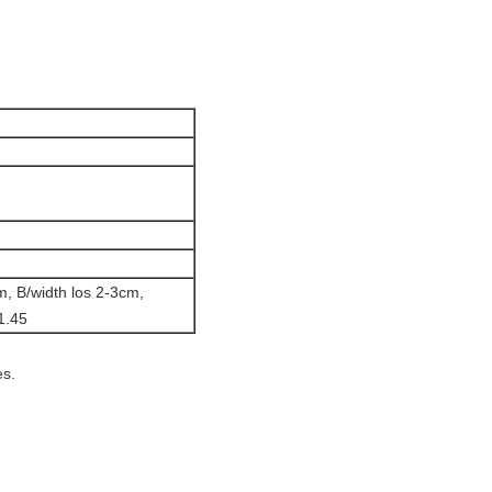
m, B/width los 2-3cm,
1.45
es.