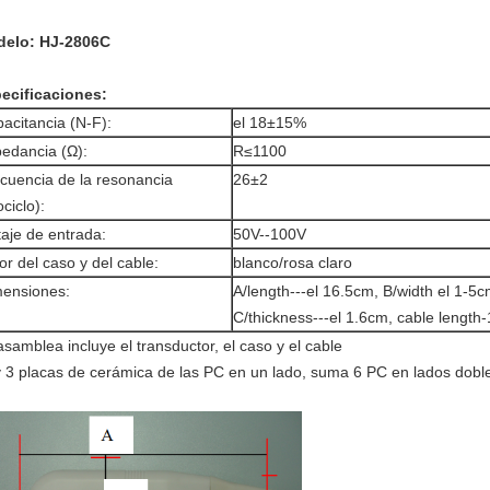
elo: HJ-2806C
ecificaciones:
acitancia (N-F):
el 18±15%
edancia (Ω):
R≤1100
cuencia de la resonancia
26±2
ociclo):
taje de entrada:
50V--100V
or del caso y del cable:
blanco/rosa claro
ensiones:
A/length---el 16.5cm, B/width el 1-5c
C/thickness---el 1.6cm, cable length-
asamblea incluye el transductor, el caso y el cable
 3 placas de cerámica de las PC en un lado, suma 6 PC en lados dobl