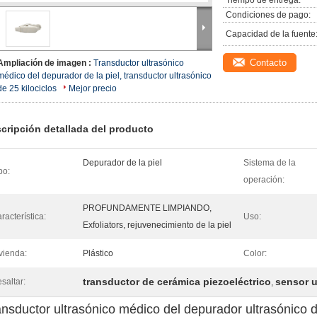
Tiempo de entrega:
Condiciones de pago:
Capacidad de la fuente
Contacto
Ampliación de imagen :
Transductor ultrasónico
médico del depurador de la piel, transductor ultrasónico
de 25 kilociclos
Mejor precio
cripción detallada del producto
Depurador de la piel
Sistema de la
po:
operación:
PROFUNDAMENTE LIMPIANDO,
racterística:
Uso:
Exfoliators, rejuvenecimiento de la piel
vienda:
Plástico
Color:
transductor de cerámica piezoeléctrico
sensor u
saltar:
,
ansductor ultrasónico médico del depurador ultrasónico d