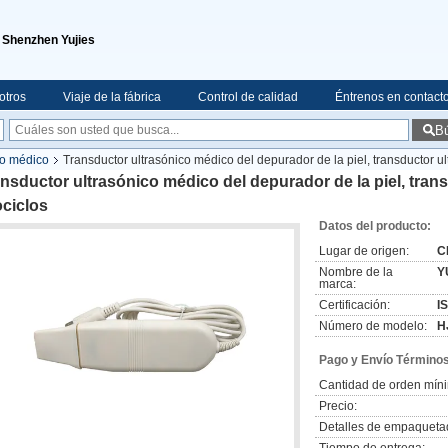
e Shenzhen Yujies
otros
Viaje de la fábrica
Control de calidad
Éntrenos en contact
B
co médico
Transductor ultrasónico médico del depurador de la piel, transductor ul
nsductor ultrasónico médico del depurador de la piel, tran
ociclos
Datos del producto:
Lugar de origen:
C
Nombre de la
Y
marca:
Certificación:
I
Número de modelo:
H
Pago y Envío Términos
Cantidad de orden mín
Precio:
Detalles de empaqueta