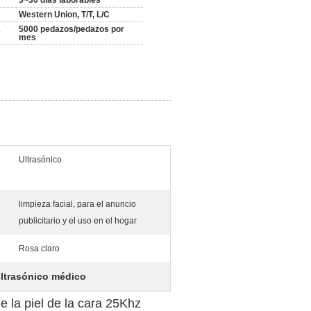
3~30 días laborables
Western Union, T/T, L/C
5000 pedazos/pedazos por
:
mes
Ultrasónico
limpieza facial, para el anuncio
publicitario y el uso en el hogar
Rosa claro
ltrasónico médico
e la piel de la cara 25Khz