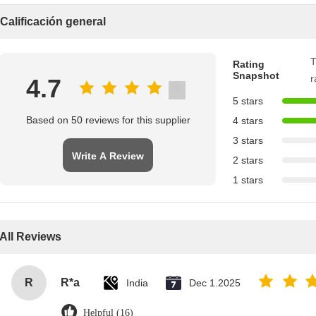
Calificación general
T
Rating
Snapshot
r
4.7
5 stars
Based on 50 reviews for this supplier
4 stars
3 stars
Write A Review
2 stars
1 stars
All Reviews
R
R*a
India
Dec 1.2025
Helpful (16)