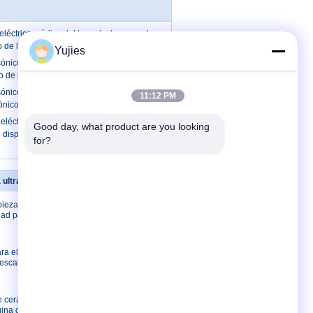
eléctrico médico del transductor para el
 de la burbuja plástica
Yujies
sónico médico de plata para la cabeza
o de la belleza 1Mhz
sónico médico del escalador dental,
11:12 PM
sónico del poder más elevado
eléctrico de alta frecuencia del acero
Good day, what product are you looking 
 dispositivo facial ultrasónico de la
for?
a ultrasónica
Éntrenos en contacto con
pieza
Éntrenos en contacto
dad para la
con
Pida una cita
E-Mail
ra el
 escalador
Mapa del sitio
Sitio movil
de cerámica
ina de la