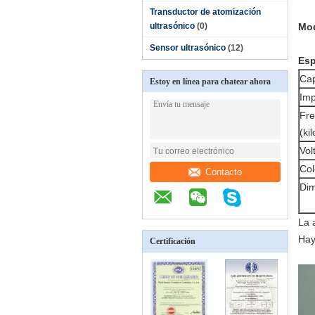
Transductor de atomización
ultrasónico
(0)
Mod
Sensor ultrasónico
(12)
Esp
Cap
Estoy en línea para chatear ahora
Imp
Fre
(kil
Vol
Col
Contacto
Dim
La 
Hay
Certificación