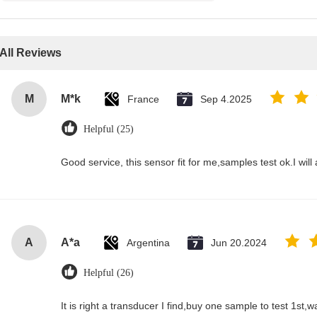
All Reviews
M
M*k
France
Sep 4.2025
Helpful (25)
Good service, this sensor fit for me,samples test ok.I wil
A
A*a
Argentina
Jun 20.2024
Helpful (26)
It is right a transducer I find,buy one sample to test 1st,