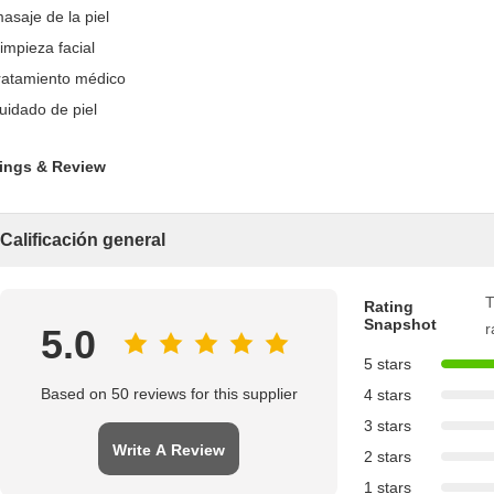
masaje de la piel
impieza facial
tratamiento médico
cuidado de piel
ings & Review
Calificación general
T
Rating
Snapshot
r
5.0
5 stars
Based on 50 reviews for this supplier
4 stars
3 stars
Write A Review
2 stars
1 stars