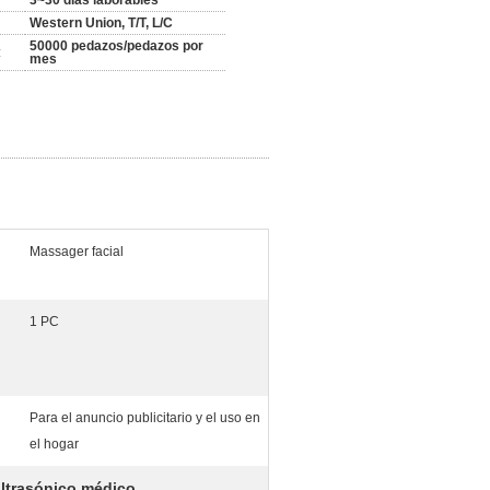
3~30 días laborables
Western Union, T/T, L/C
50000 pedazos/pedazos por
:
mes
Massager facial
1 PC
Para el anuncio publicitario y el uso en
el hogar
ltrasónico médico