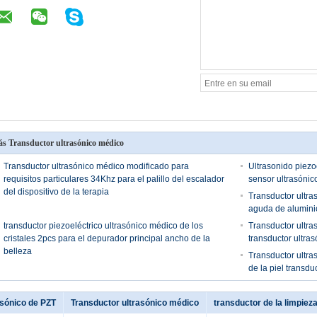
s Transductor ultrasónico médico
Transductor ultrasónico médico modificado para
Ultrasonido piezo
requisitos particulares 34Khz para el palillo del escalador
sensor ultrasónico
del dispositivo de la terapia
Transductor ultra
aguda de alumini
transductor piezoeléctrico ultrasónico médico de los
Transductor ultra
cristales 2pcs para el depurador principal ancho de la
transductor ultra
belleza
Transductor ultra
de la piel transdu
asónico de PZT
Transductor ultrasónico médico
transductor de la limpiez