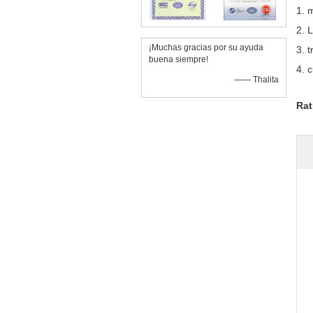
1. 
2.
L
¡Muchas gracias por su ayuda
3. 
buena siempre!
4. 
—— Thalita
Rat