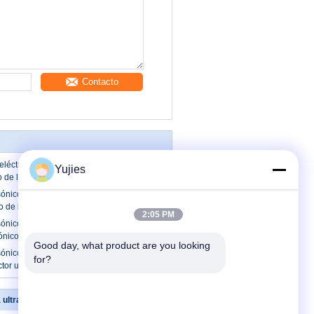
Contacto
eléctrico médico del transductor para el
Yujies
 de la burbuja plástica
sónico médico de plata para la cabeza
o de la belleza 1Mhz
2:05 PM
sónico médico del escalador dental,
sónico del poder más elevado
Good day, what product are you looking 
sónico médico de 4 Piezos, depurador
for?
ctor ultrasónico de 25 kilociclos
a ultrasónica
Éntrenos en contacto con