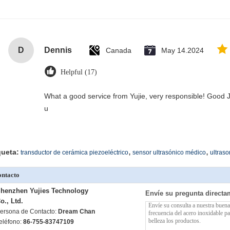
D
Dennis
Canada
May 14.2024
Helpful (17)
What a good service from Yujie, very responsible! Good J
u
,
,
queta:
transductor de cerámica piezoeléctrico
sensor ultrasónico médico
ultraso
ntacto
henzhen Yujies Technology
Envíe su pregunta directa
o., Ltd.
ersona de Contacto:
Dream Chan
eléfono:
86-755-83747109