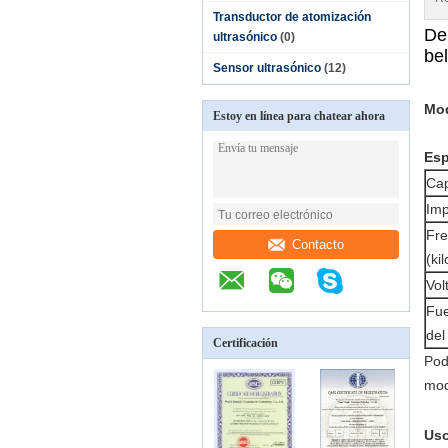
Transductor de atomización
Dep
ultrasónico
(0)
be
Sensor ultrasónico
(12)
Mod
Estoy en línea para chatear ahora
Esp
Cap
Imp
Fre
Contacto
(kil
Vol
Fue
del
Certificación
Pod
mod
Uso