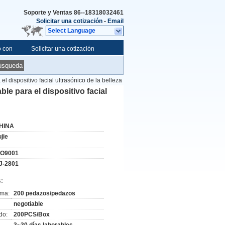
Soporte y Ventas
86--18318032461
Solicitar una cotización
-
Email
Select Language
o con
Solicitar una cotización
úsqueda
el dispositivo facial ultrasónico de la belleza
le para el dispositivo facial
HINA
jie
SO9001
J-2801
:
ima:
200 pedazos/pedazos
negotiable
do:
200PCS/Box