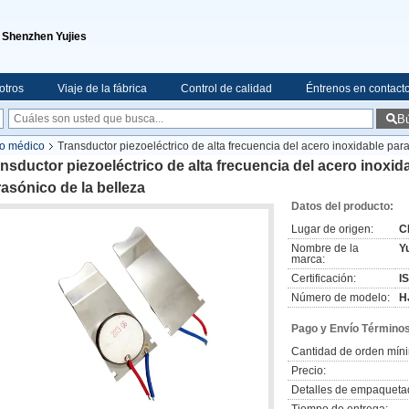
e Shenzhen Yujies
otros
Viaje de la fábrica
Control de calidad
Éntrenos en contact
B
co médico
Transductor piezoeléctrico de alta frecuencia del acero inoxidable para 
nsductor piezoeléctrico de alta frecuencia del acero inoxidab
rasónico de la belleza
Datos del producto:
Lugar de origen:
C
Nombre de la
Yu
marca:
Certificación:
I
Número de modelo:
H
Pago y Envío Términos
Cantidad de orden mín
Precio:
Detalles de empaqueta