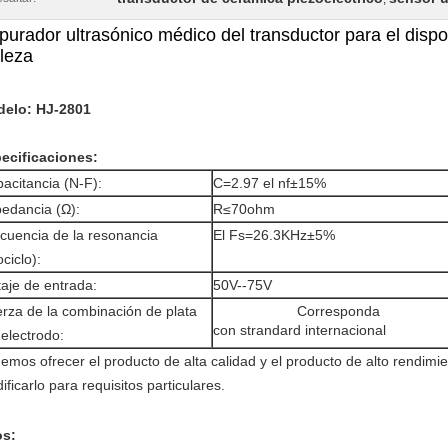
urador ultrasónico médico del transductor para el disposi
lleza
elo: HJ-2801
ecificaciones:
acitancia (N-F):
C=2.97 el nf±15%
edancia (Ω):
R≤70ohm
cuencia de la resonancia
El Fs=26.3KHz±5%
ociclo):
taje de entrada:
50V--75V
rza de la combinación de plata
Corresponda
con strandard internacional
 electrodo:
emos ofrecer el producto de alta calidad y el producto de alto rendimien
ificarlo para requisitos particulares.
s: