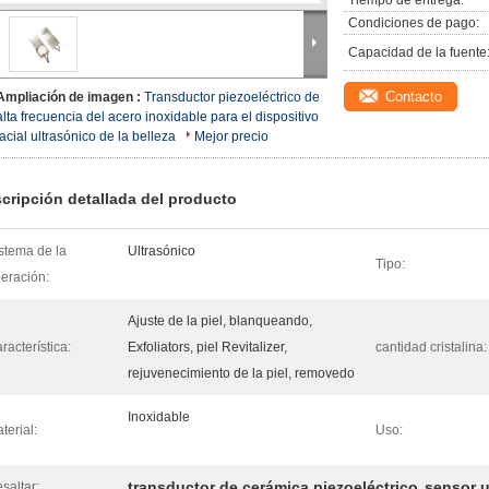
Tiempo de entrega:
Condiciones de pago:
Capacidad de la fuente
Contacto
Ampliación de imagen :
Transductor piezoeléctrico de
alta frecuencia del acero inoxidable para el dispositivo
facial ultrasónico de la belleza
Mejor precio
cripción detallada del producto
stema de la
Ultrasónico
Tipo:
eración:
Ajuste de la piel, blanqueando,
racterística:
Exfoliators, piel Revitalizer,
cantidad cristalina:
rejuvenecimiento de la piel, removedo
Inoxidable
terial:
Uso:
transductor de cerámica piezoeléctrico
sensor u
saltar:
,