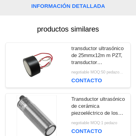
INFORMACIÓN DETALLADA
PIDA
productos similares
UNA
CITA
transductor ultrasónico
de 25mmx12m m PZT,
transductor
MAPA
piezoeléctrico
negotiable MOQ:50 pedazos/pedazos
ultrasónico 112KHz
CONTACTO
DEL
SITIO
Transductor ultrasónico
de cerámica
piezoeléctrico de los
PRIVACY
instrumentos del tubo
negotiable MOQ:1 pedazo
M30 para el metro llano
CONTACTO
POLICY