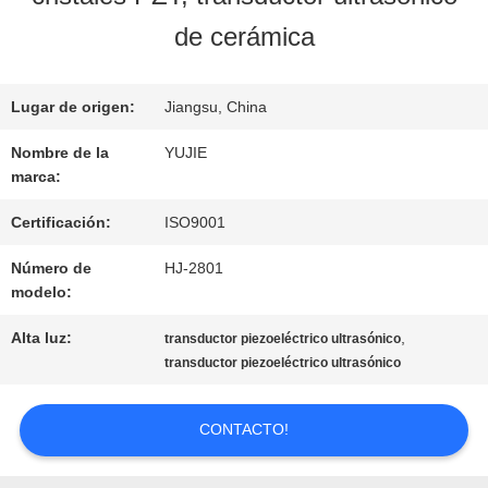
LA
de cerámica
FÁBRICA
Lugar de origen:
Jiangsu, China
CONTROL
Nombre de la
YUJIE
marca:
DE
Certificación:
ISO9001
CALIDAD
Número de
HJ-2801
modelo:
ÉNTRENOS
Alta luz:
,
transductor piezoeléctrico ultrasónico
transductor piezoeléctrico ultrasónico
EN
CONTACTO
CONTACTO!
CON