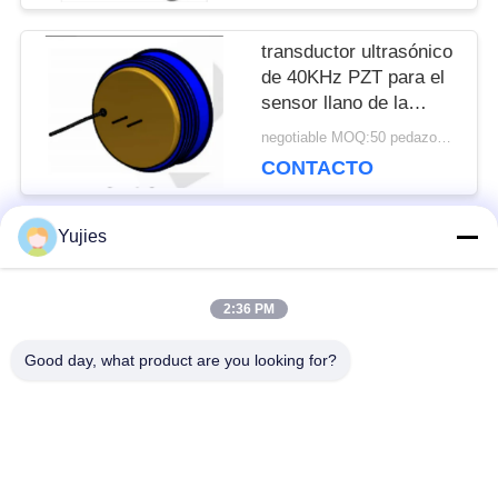
transductor ultrasónico
de 40KHz PZT para el
sensor llano de la
vivienda de cobre
negotiable MOQ:50 pedazos/pedazos
amarillo de larga
CONTACTO
distancia
Yujies
Categorías Populares
Todos
2:36 PM
Transductor
Transductor
Good day, what product are you looking for?
ultrasónico de PZT
ultrasónico médico
transductor de la
Sensor llano
limpieza ultrasónica
ultrasónico