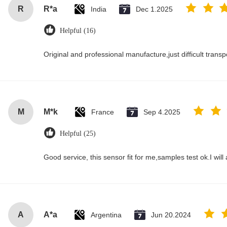
R
R*a
India
Dec 1.2025
Helpful (16)
Original and professional manufacture,just difficult transpor
M
M*k
France
Sep 4.2025
Helpful (25)
Good service, this sensor fit for me,samples test ok.I wil
A
A*a
Argentina
Jun 20.2024