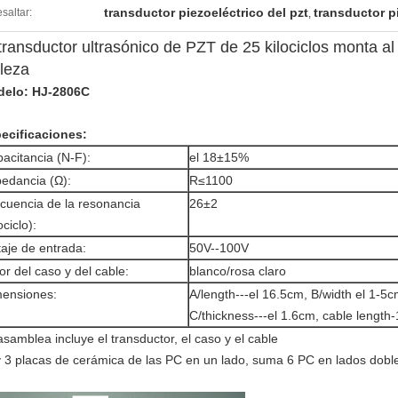
transductor piezoeléctrico del pzt
transductor p
saltar:
,
transductor ultrasónico de PZT de 25 kilociclos monta al
lleza
elo: HJ-2806C
ecificaciones:
acitancia (N-F):
el 18±15%
edancia (Ω):
R≤1100
cuencia de la resonancia
26±2
ociclo):
taje de entrada:
50V--100V
or del caso y del cable:
blanco/rosa claro
ensiones:
A/length---el 16.5cm, B/width el 1-5c
C/thickness---el 1.6cm, cable length-
asamblea incluye el transductor, el caso y el cable
 3 placas de cerámica de las PC en un lado, suma 6 PC en lados dobl