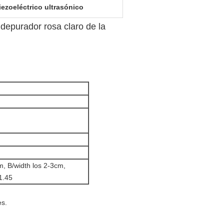
iezoeléctrico ultrasónico
 depurador rosa claro de la
m, B/width los 2-3cm,
1.45
es.