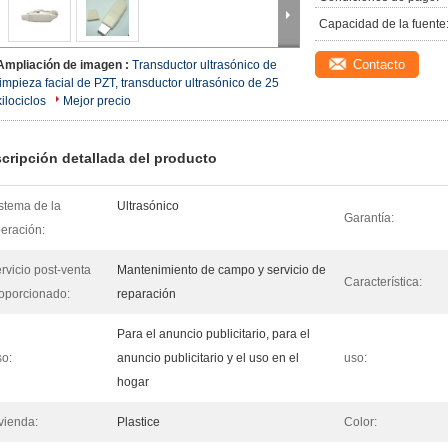
Capacidad de la fuente
Contacto
Ampliación de imagen :
Transductor ultrasónico de
limpieza facial de PZT, transductor ultrasónico de 25
kilociclos
Mejor precio
cripción detallada del producto
stema de la
Ultrasónico
Garantía:
eración:
rvicio post-venta
Mantenimiento de campo y servicio de
Característica:
oporcionado:
reparación
Para el anuncio publicitario, para el
o:
anuncio publicitario y el uso en el
uso:
hogar
vienda:
Plastice
Color: