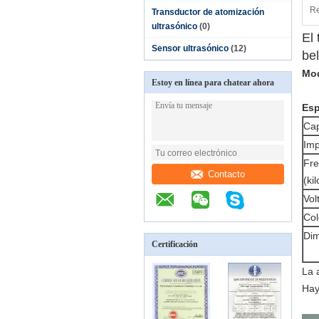
Re
Transductor de atomización
ultrasónico
(0)
El 
Sensor ultrasónico
(12)
be
Mod
Estoy en línea para chatear ahora
Esp
Cap
Imp
Fre
Contacto
(kil
Vol
Col
Dim
Certificación
La 
Hay