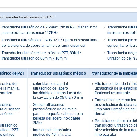
s Transductor ultrasónico de PZT
transductor ultrasónico de 25mmx12m m PZT, transductor
Transductor ultra
piezoeléctrico ultrasónico 112KHz
instrumentos del 
transductor ultrasónico de 40KHz PZT para el sensor llano
Transductor piezo
de la vivienda de cobre amarillo de larga distancia
sensor llano líqu
Transductor ultrasónico del plástico PZT, 80KHz
Transductor negro
transductor ultrasónico 60m m x 16m m
ultrasónico del n
asónico de PZT
Transductor ultrasónico médico
transductor de la limpiez
asónico del
color blanco material
Alto transductor de la lim
e la manija,
ultrasónico del acero
ultrasónica de la estabili
cerámica
inoxidable del transductor de
fábrica/el restaurante
la cavitación de 35Khz 70m m
Transductor de cerámica
asónico
Sensor ultrasónico
piezoeléctrico de plata pa
ra el sensor
piezoeléctrico de aluminio
limpiador ultrasónico del
trasónico
para la pequeña cabeza de la
dental
belleza del acero inoxidable
Precisión de aluminio del
3Mhz
ultrasónico
transductor ultrasónico 
malidad PZT
transductor ultrasónico
piezoeléctrico de la máqu
de enlace
médico de 40m m, alta
limpieza alta