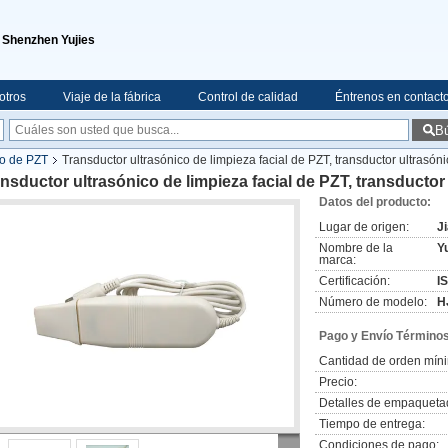
e Shenzhen Yujies
otros
Viaje de la fábrica
Control de calidad
Éntrenos en contact
B
co de PZT
Transductor ultrasónico de limpieza facial de PZT, transductor ultrasóni
nsductor ultrasónico de limpieza facial de PZT, transductor 
Datos del producto:
Lugar de origen:
J
Nombre de la
Yu
marca:
Certificación:
I
Número de modelo:
H
Pago y Envío Términos
Cantidad de orden mín
Precio:
Detalles de empaqueta
Tiempo de entrega:
Condiciones de pago: