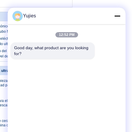
Yujies
sónico de cerámica piezoeléctrico de los
tubo M30 para el metro llano
12:52 PM
eléctrico del diámetro 38m m Pzt para el
ido ultrasónico 75KHz
Good day, what product are you looking 
 del efecto piezoeléctrico para el sensor
for?
ivel de la proximidad 300KHz
a ultrasónica
Éntrenos en contacto con
pieza
Éntrenos en contacto
dad para la
con
Pida una cita
E-Mail
ra el
 escalador
Mapa del sitio
Sitio movil
de cerámica
ina de la