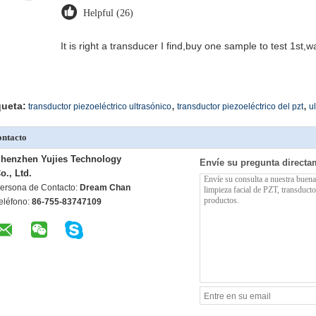
Helpful (26)
It is right a transducer I find,buy one sample to test 1st,
,
,
queta:
transductor piezoeléctrico ultrasónico
transductor piezoeléctrico del pzt
u
ntacto
henzhen Yujies Technology
Envíe su pregunta directa
o., Ltd.
ersona de Contacto:
Dream Chan
eléfono:
86-755-83747109