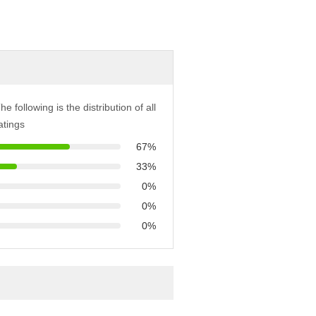
he following is the distribution of all
atings
67%
33%
0%
0%
0%