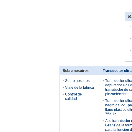
Má
Sobre nosotros
Transductor ultr
Sobre nosotros
Transductor ultr
depurador PZT d
Viaje de la fábrica
transductor de 
piezoeléctrico
Control de
calidad
Transductor ultr
negro de PZT pa
llano plástico ul
75KHz
Alto transductor 
64Khz de la for
para la función 