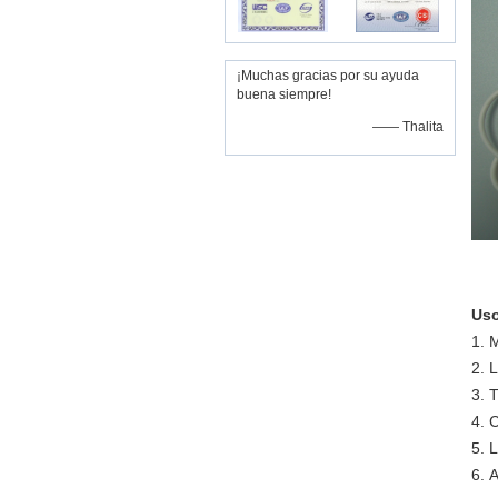
¡Muchas gracias por su ayuda
buena siempre!
—— Thalita
Uso
1.
M
2.
L
3.
T
4.
C
5.
L
6.
A