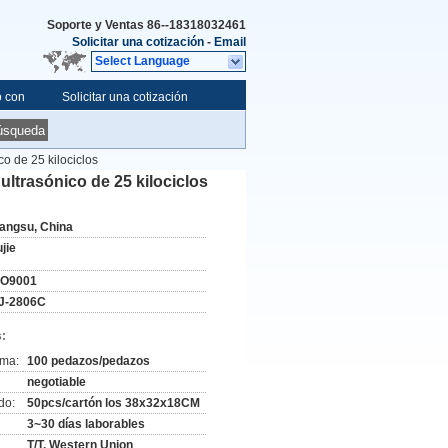
Soporte y Ventas
86--18318032461
Solicitar una cotización
-
Email
Select Language
o con
Solicitar una cotización
úsqueda
co de 25 kilociclos
ultrasónico de 25 kilociclos
iangsu, China
jie
SO9001
J-2806C
:
ima:
100 pedazos/pedazos
negotiable
do:
50pcs/cartón los 38x32x18CM
3~30 días laborables
T/T, Western Union