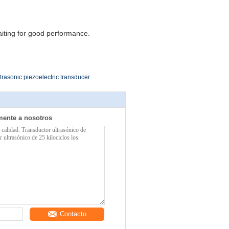
waiting for good performance.
ltrasonic piezoelectric transducer
mente a nosotros
Contacto